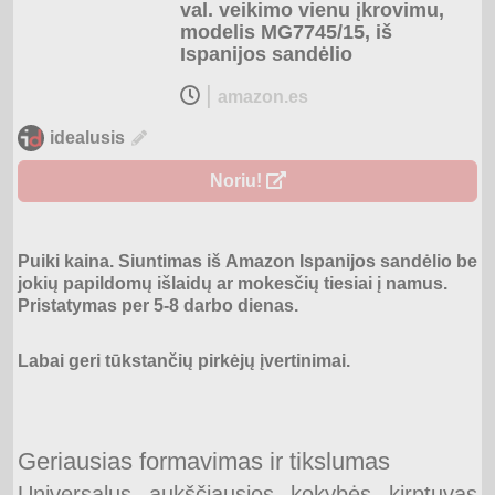
val. veikimo vienu įkrovimu,
modelis MG7745/15, iš
Ispanijos sandėlio
|
amazon.es
idealusis
Noriu!
Puiki kaina. Siuntimas iš Amazon Ispanijos sandėlio be
jokių papildomų išlaidų ar mokesčių tiesiai į namus.
Pristatymas per 5-8 darbo dienas.
Labai geri tūkstančių pirkėjų įvertinimai.
Geriausias formavimas ir tikslumas
Universalus aukščiausios kokybės kirptuvas