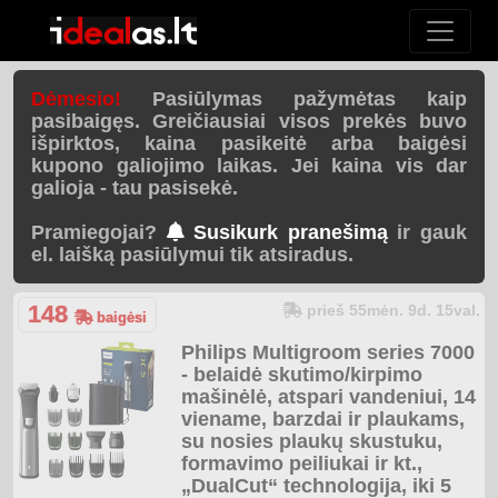
Dėmesio!
Pasiūlymas pažymėtas kaip
pasibaigęs. Greičiausiai visos prekės buvo
išpirktos, kaina pasikeitė arba baigėsi
kupono galiojimo laikas. Jei kaina vis dar
galioja - tau pasisekė.
Pramiegojai?
Susikurk pranešimą
ir gauk
el. laišką pasiūlymui tik atsiradus.
148
prieš 55mėn. 9d. 15val.
baigėsi
Philips Multigroom series 7000
- belaidė skutimo/kirpimo
mašinėlė, atspari vandeniui, 14
viename, barzdai ir plaukams,
su nosies plaukų skustuku,
formavimo peiliukai ir kt.,
„DualCut“ technologija, iki 5