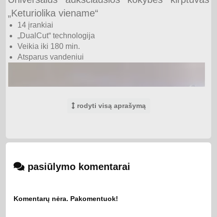
„Keturiolika viename“
14 įrankiai
„DualCut“ technologija
Veikia iki 180 min.
Atsparus vandeniui
rodyti visą aprašymą
pasiūlymo komentarai
Maksimalus tikslumas su 2 k. daugiau peiliukų
Plaukų kirptuvas „viskas viename“ pasižymi maksimalaus
Komentarų nėra. Pakomentuok!
tikslumo „DualCut“ technologija. Jame yra 2 k. daugiau
pasigalandančių peiliukų ir jis veikia taip pat efektyviai nuo