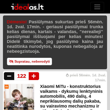
Dėmesio!
Pasiūlymas sukurtas prieš 56mėn.
1d. 2val. 17min. - geriausi pasiūlymai trunka
kelias dienas, kartais - valandas, "nerealieji"
pasiūlymai iššluojami per
kelias minutes
!
Didelė tikimybė, jog pasiūlymo kaina jau
neatitinka nurodytos, kuponas nebegalioja ar
nebeegzistuoja.
Supratau, neberodyti
122
prieš 56mėn. 1d. 2val.
17min.
Xiaomi MiTu - konstruktorius
vaikams - dykumų lenktyninis
automobilis, 490 dalių, 4
nepriklausomų dalių pakaba,
su vairavimo mechanizmu ir