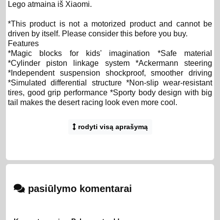
Lego atmaina iš Xiaomi.
*This product is not a motorized product and cannot be
driven by itself. Please consider this before you buy.
Features
*Magic blocks for kids' imagination *Safe material
*Cylinder piston linkage system *Ackermann steering
*Independent suspension shockproof, smoother driving
*Simulated differential structure *Non-slip wear-resistant
tires, good grip performance *Sporty body design with big
tail makes the desert racing look even more cool.
Specifications
Main material: ABS, PC Product net weight: 525g Packing
rodyti visą aprašymą
size: 322*245*60mm Product Certification: CCC
Certification
Xiaomi Mitu Building Blocks, Desert Racing Car
490+ classic parts | Cylinder piston linkage system | 4
independent suspension shockproof | Cool stickers |
Multiple mechanical transmission structures
pasiūlymo komentarai