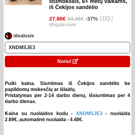
stūmokliais, 6+ metų vaikams,
iš Čekijos sandėlio
|
|
27.86€
44.36€
-37%
dhgate.com
idealusis
Noriu!
Puiki kaina. Siuntimas iš Čekijos sandėlio be
papildomų mokesčių ar išlaidų.
Pristatymas per 2-14 darbo dienų, išsiuntimas per 4
darbo dienas.
Kaina su nuolaidos kodu -
XNDMSJE3
- nuolaida
2.69€, automatinė nuolaida - 4.48€.