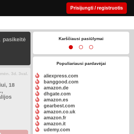
Prisijungti / registruotis
Karščiausi pasiūlymai
 pasikeitė
Populiariausi pardavėjai
mėn. 3d. 3val.
aliexpress.com
banggood.com
ui, 18
amazon.de
.,
dhgate.com
lijos
amazon.es
gearbest.com
amazon.co.uk
amazon.fr
amazon.it
udemy.com