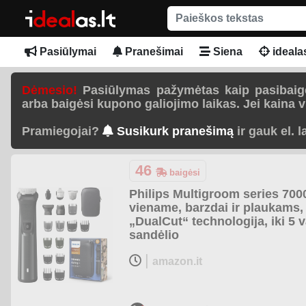
Pasiūlymai
Pranešimai
Siena
idealas.
Dėmesio!
Pasiūlymas pažymėtas kaip pasibaigęs
arba baigėsi kupono galiojimo laikas. Jei kaina vi
Pramiegojai?
Susikurk pranešimą
ir gauk el. 
46
baigėsi
Philips Multigroom series 7000
viename, barzdai ir plaukams, 
„DualCut“ technologija, iki 5 
sandėlio
|
amazon.it