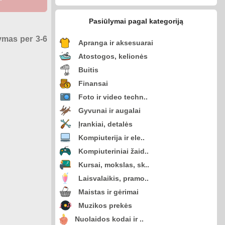
Pasiūlymai pagal kategoriją
tymas per 3-6
Apranga ir aksesuarai
Atostogos, kelionės
Buitis
Finansai
Foto ir video techn..
Gyvunai ir augalai
Įrankiai, detalės
Kompiuterija ir ele..
Kompiuteriniai žaid..
Kursai, mokslas, sk..
Laisvalaikis, pramo..
Maistas ir gėrimai
Muzikos prekės
Nuolaidos kodai ir ..