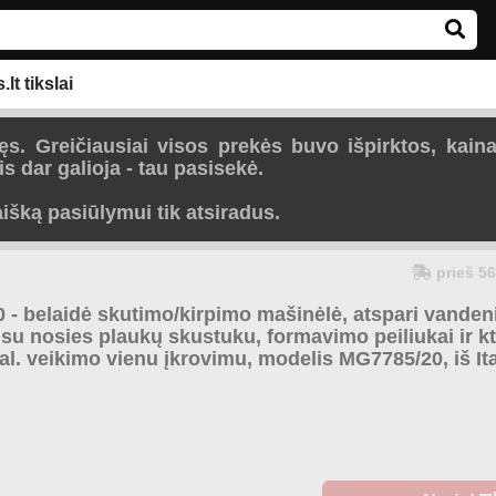
lt tikslai
. Greičiausiai visos prekės buvo išpirktos, kaina
s dar galioja - tau pasisekė.
laišką pasiūlymui tik atsiradus.
prieš 56
 - belaidė skutimo/kirpimo mašinėlė, atspari vandeni
su nosies plaukų skustuku, formavimo peiliukai ir kt
val. veikimo vienu įkrovimu, modelis MG7785/20, iš Ita