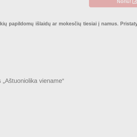
Noriu!
okių papildomų išlaidų ar mokesčių tiesiai į namus. Prista
s „Aštuoniolika viename“