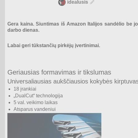
idealusis
Gera kaina. Siuntimas iš Amazon Italijos sandėlio be j
darbo dienas.
Labai geri tūkstančių pirkėjų įvertinimai.
Geriausias formavimas ir tikslumas
Universaliausias aukščiausios kokybės kirptuva
18 įrankiai
„DualCut“ technologija
5 val. veikimo laikas
Atsparus vandeniui