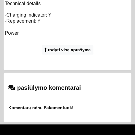
Technical details
-Charging indicator: Y
-Replacement: Y
Power
-Power source: Battery
rodyti visą aprašymą
-Battery type: Built-in
-Battery operated: Y
-Battery technology: Lithium-Ion (Li-Ion)
-Number of batteries supported: 1
-Charging base: Y
-Rechargeable: Y
pasiūlymo komentarai
-AC input voltage: 110 - 220 V
-Rechargeable battery: Y
Indication
Komentarų nėra. Pakomentuok!
-Indication light: Y
Packaging content