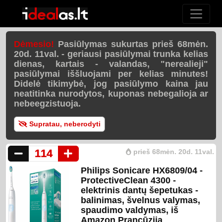
Dėmesio!
Pasiūlymas sukurtas prieš 68mėn.
20d. 11val. - geriausi pasiūlymai trunka kelias
dienas, kartais - valandas, "nerealieji"
pasiūlymai iššluojami per
kelias minutes
!
Didelė tikimybė, jog pasiūlymo kaina jau
neatitinka nurodytos, kuponas nebegalioja ar
nebeegzistuoja.
Supratau, neberodyti
114
prieš 68mėn. 20d. 11val.
Philips Sonicare HX6809/04 -
ProtectiveClean 4300 -
elektrinis dantų šepetukas -
balinimas, švelnus valymas,
spaudimo valdymas, iš
Amazon Prancūzija